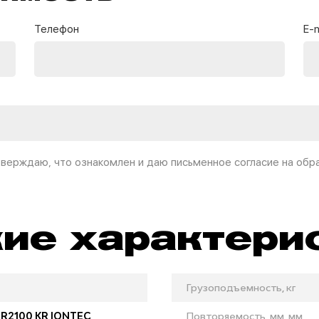
Телефон
E-m
дтверждаю, что ознакомлен и даю письменное согласие на обр
ие характери
Грузоподъемность, кг
 R2100 KR IONTEC
Повторяемость, мм, мм