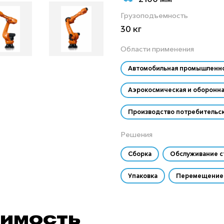
Грузоподъемность
30 кг
Области применения
Автомобильная промышленн
Аэрокосмическая и оборонн
Производство потребительск
Решения
Сборка
Обслуживание с
Упаковка
Перемещение 
оимость