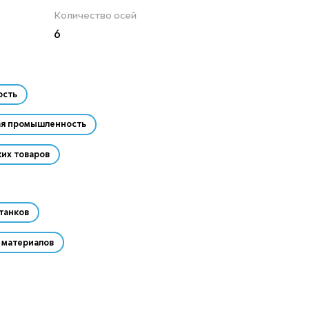
Количество осей
6
ость
ая промышленность
их товаров
танков
материалов