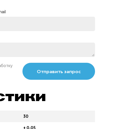
ail
аботку
Отправить запрос
стики
30
± 0.05