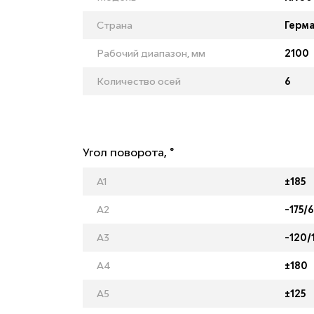
Страна
Герм
Рабочий диапазон, мм
2100
Количество осей
6
Угол поворота, °
A1
±185
A2
-175/
A3
-120/
A4
±180
A5
±125