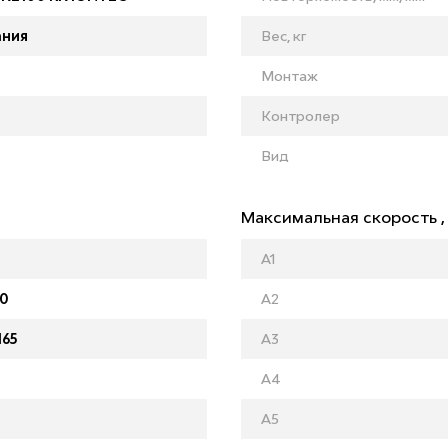
ания
Вес, кг
Монтаж
Контролер
Вид
Максимальная скорость , 
A1
60
A2
165
A3
A4
A5